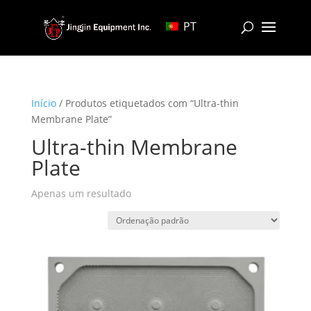
PT
Início
/ Produtos etiquetados com “Ultra-thin
Membrane Plate”
Ultra-thin Membrane
Plate
Apenas um resultado